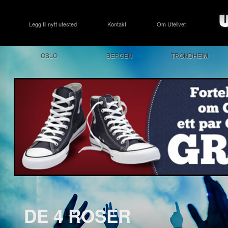
Legg til nytt utested
Kontakt
Om Utelivet
OSLO
BERGEN
TRONDHEIM
DE 4 ROSER