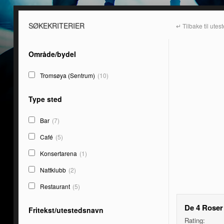
SØKEKRITERIER
↵ Tilbake til utes
Område/bydel
Tromsøya (Sentrum)
(10)
Type sted
Bar
(7)
Café
(5)
Konsertarena
(1)
Nattklubb
(2)
Restaurant
(5)
De 4 Roser
Fritekst/utestedsnavn
Rating: