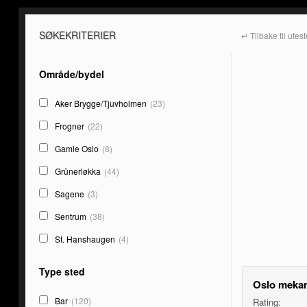
SØKEKRITERIER
↵ Tilbake til utes
Område/bydel
Aker Brygge/Tjuvholmen
(23)
Frogner
(22)
Gamle Oslo
(8)
Grünerløkka
(44)
Sagene
(3)
Sentrum
(38)
St. Hanshaugen
(4)
Type sted
Oslo mekan
Bar
(120)
Rating: