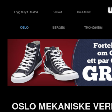
Legg til nytt utested
Kontakt
Om Utelivet
OSLO
BERGEN
TRONDHEIM
OSLO MEKANISKE VER