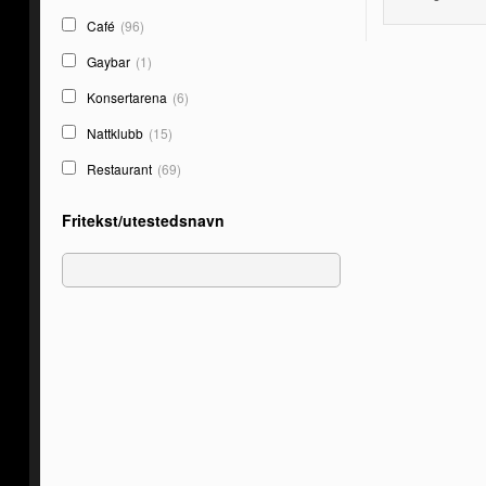
Café
(96)
Gaybar
(1)
Konsertarena
(6)
Nattklubb
(15)
Restaurant
(69)
Fritekst/utestedsnavn