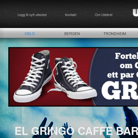
Legg til nytt utested
Kontakt
Om Utelivet
OSLO
BERGEN
TRONDHEIM
EL GRINGO CAFFE BA