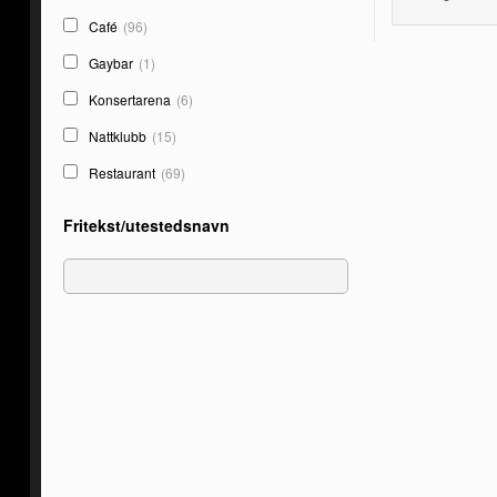
Café
(96)
Gaybar
(1)
Konsertarena
(6)
Nattklubb
(15)
Restaurant
(69)
Fritekst/utestedsnavn