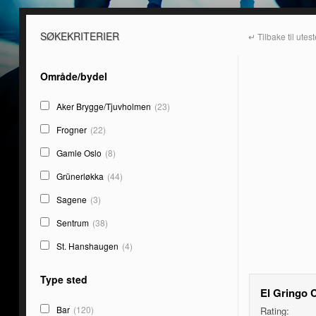
SØKEKRITERIER
↵ Tilbake til utes
Område/bydel
Aker Brygge/Tjuvholmen
(23)
Frogner
(22)
Gamle Oslo
(8)
Grünerløkka
(44)
Sagene
(3)
Sentrum
(38)
St. Hanshaugen
(4)
Type sted
El Gringo 
Bar
(120)
Rating: