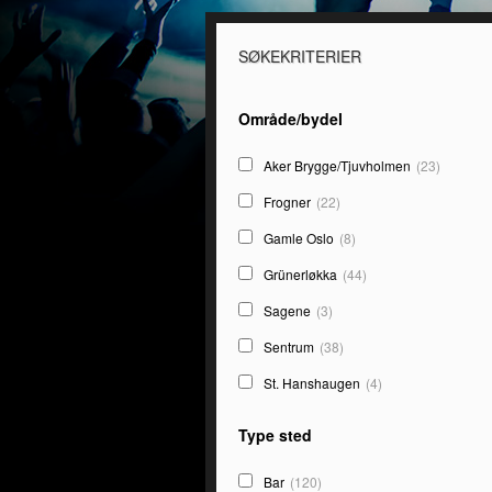
SØKEKRITERIER
Område/bydel
Aker Brygge/Tjuvholmen
(23)
Frogner
(22)
Gamle Oslo
(8)
Grünerløkka
(44)
Sagene
(3)
Sentrum
(38)
St. Hanshaugen
(4)
Type sted
Bar
(120)