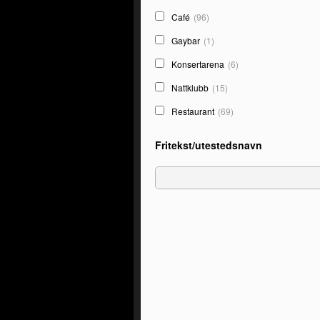
Café
(96)
Gaybar
(1)
Konsertarena
(6)
Nattklubb
(15)
Restaurant
(69)
Fritekst/utestedsnavn