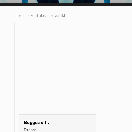
↵ Tilbake til utestedsoversikt
Bugges eftf.
Rating: