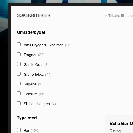
SØKEKRITERIER
↵ Tilbake til utes
Område/bydel
Aker Brygge/Tjuvholmen
(23)
Frogner
(22)
Gamle Oslo
(8)
Grünerløkka
(44)
Sagene
(3)
Sentrum
(38)
St. Hanshaugen
(4)
Type sted
Bella Bar 
Bar
(120)
Rating: