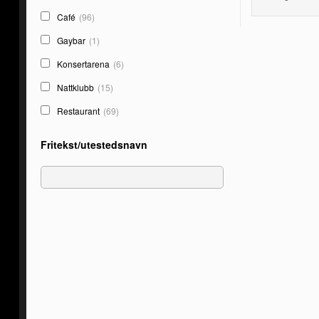
Café
(96)
Gaybar
(1)
Konsertarena
(6)
Nattklubb
(15)
Restaurant
(69)
Fritekst/utestedsnavn