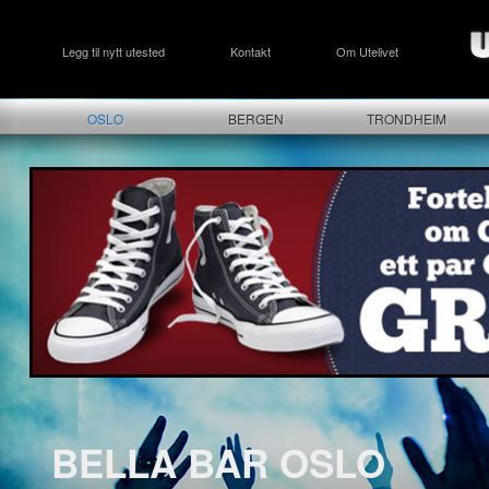
Legg til nytt utested
Kontakt
Om Utelivet
OSLO
BERGEN
TRONDHEIM
BELLA BAR OSLO